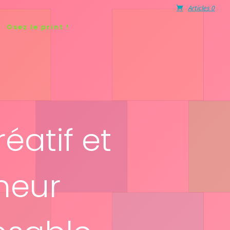
Articles 0
Osez le print !
réatif et
meur